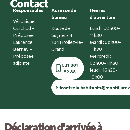
Contact
Responsables
Adresse de
Heures
bureau
d’ouverture
Véronique
Curchod –
Route de
Lundi : 08h00-
Préposée
Sugnens 4
11h30
Laurence
1041 Poliez-le-
Mardi : 08h00-
Berney –
Grand
11h30
Préposée
Mercredi :
adjointe
08h00-11h30
021 881
Jeudi : 16h30-
52 88
19h00
Vendredi :
controle.habitants@montilliez.
08h00-11h30
Déclaration d'arrivée à