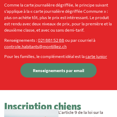
Comme la carte journalière dégriffée, le principe suivant
s’applique à la « carte journalière dégriffée Commune » :
plus on achète tôt, plus le prix est intéressant. Le produit
est rendu avec deux niveaux de prix, pour la première et la
deuxième classe, et avec ou sans demi-tarif.
Renseignements :
021 881 52 88
ou par courriel à
controle.habitants@montilliez.ch
Pour les familles, le complément idéal est la
carte Junior
Renseignements par email
Inscription chiens
L’article 9 de la loi sur la