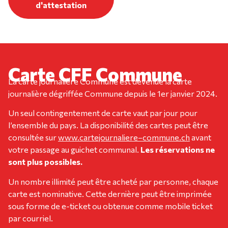
d'attestation
Carte CFF Commune
La carte journalière Commune est devenue la carte
journalière dégriffée Commune depuis le 1er janvier 2024.
Un seul contingentement de carte vaut par jour pour
l’ensemble du pays. La disponibilité des cartes peut être
consultée sur
www.cartejournaliere–commune.ch
avant
votre passage au guichet communal.
Les réservations ne
sont plus possibles.
Un nombre illimité peut être acheté par personne, chaque
carte est nominative. Cette dernière peut être imprimée
sous forme de e-ticket ou obtenue comme mobile ticket
par courriel.