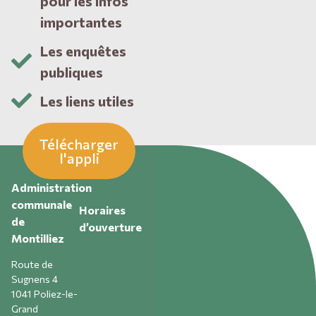
pour les infos
importantes
Les enquêtes
publiques
Les liens utiles
Télécharger
l'appli
Administration
communale
Horaires
de
d’ouverture
Montilliez
Route de
Sugnens 4
1041 Poliez-le-
Grand