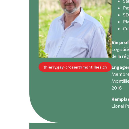
Sa
Pa
SD
Pl
Cu
Vie prof
Logistic
de la ré
Engagem
thierry.gay-crosier@montilliez.ch
Membre 
Montillie
2016
Rempla
Lionel 