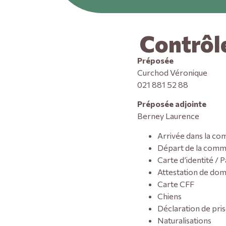
Contrôle
Préposée
Curchod Véronique
021 881 52 88
Préposée adjointe
Berney Laurence
Arrivée dans la c
Départ de la com
Carte d’identité / 
Attestation de domi
Carte CFF
Chiens
Déclaration de pri
Naturalisations