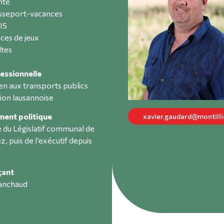
nté
sseport-vacances
IS
aces de jeux
ltes
essionnelle
ien aux transports publics
gion lausannoise
ent politique
xavier.gaudard@montilli
du Législatif communal de
z, puis de l’exécutif depuis
çant
Panchaud