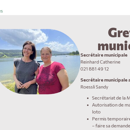
es
Gre
muni
Secrétaire municipale
Reinhard Catherine
021 881 49 12
Secrétaire municipale 
Roessli Sandy
Secrétariat de la M
Autorisation de ma
loto
Permis temporaire
– faire sa demande