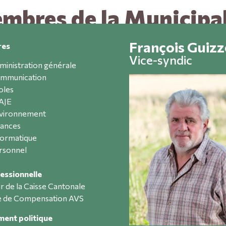
mbres de la Municipal
François Guizz
res
Vice-syndic
ministration générale
mmunication
oles
AJE
vironnement
nances
formatique
rsonnel
essionnelle
r de la Caisse Cantonale
e de Compensation AVS
ent politique