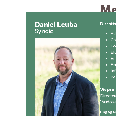
Me
Daniel Leuba
Dicastè
Syndic
Ad
Co
Ec
EF
En
Fi
In
Pe
Vie prof
Directeu
Vaudois
Engagem