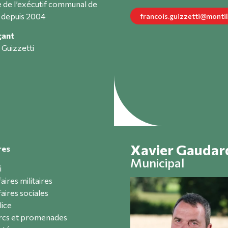
de l’exécutif communal de
 depuis 2004
francois.guizzetti@montil
çant
 Guizzetti
Xavier Gaudar
res
Municipal
i
aires militaires
aires sociales
lice
rcs et promenades