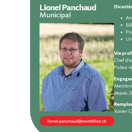
Lionel Panchaud
Dicastè
Municipal
Am
Bâ
Po
Ur
Vie prof
Chef d’e
Poliez-
Engagem
Membre 
depuis 2
Rempla
Xavier 
lionel.panchaud@montilliez.ch