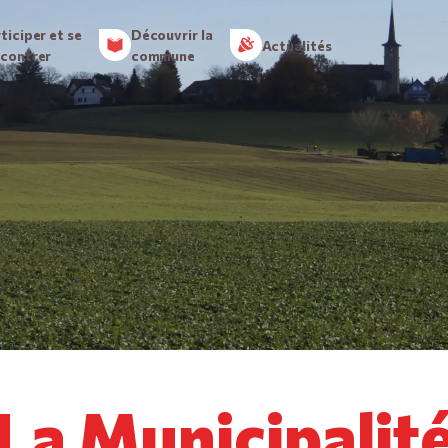
ticiper et se
Découvrir la
Actualités
ncontrer
commune
La Municipalité