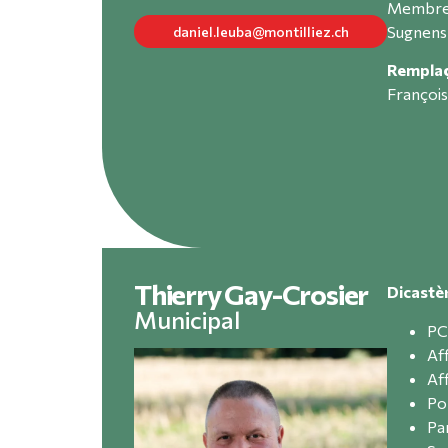
Membre 
Sugnens
daniel.leuba@montilliez.ch
Rempla
François
Thierry Gay-Crosier
Dicastè
Municipal
PC
Aff
Aff
Po
Pa