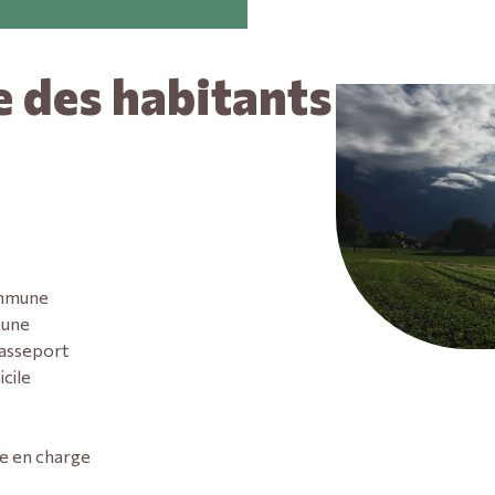
 des habitants
ommune
mune
Passeport
cile
se en charge