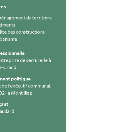
res
énagement du territoire
timents
lice des constructions
banisme
essionnelle
ntreprise de serrurerie à
le-Grand
ent politique
de l’exécutif communal,
021 à Montilliez
çant
Gaudard