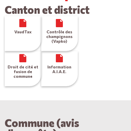
Canton et district
VaudTax
Contrôle des
champignons
(Vapko)
Droit de cité et
Information
fusion de
A.I.A.E.
commune
Commune (avis