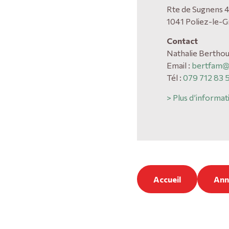
Rte de Sugnens 
1041 Poliez-le-G
Contact
Nathalie Bertho
Email :
bertfam@
Tél :
079 712 83 
> Plus d’informat
Accueil
Annu