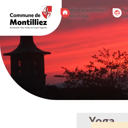
Vivre au quotidien à
Par
Montilliez
re
Yoga