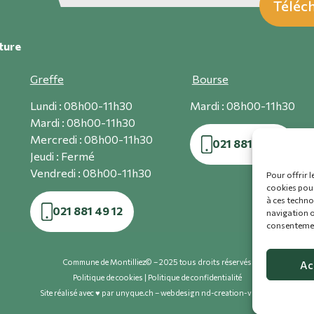
Téléch
ture
Greffe
Bourse
Lundi : 08h00-11h30
Mardi : 08h00-11h30
Mardi : 08h00-11h30
Mercredi : 08h00-11h30
021 881 52 89
Jeudi : Fermé
Vendredi : 08h00-11h30
Pour offrir l
cookies pour
à ces techno
021 881 49 12
navigation ou
consentement
Commune de Montilliez© – 2025 tous droits réservés
Ac
Politique de cookies
|
Politique de confidentialité
Site réalisé avec ♥ par unyque.ch
–
webdesign nd-creation-visuelle