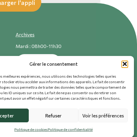
arger l'appli
A
rchives
Mardi : 08h00-11h30
021 881 52 89
Gérer le consentement
es meilleures expériences, nous utilisons des technologies telles que les
 stocker et/ou accéder aux informations des appareils. Le fait de consentir
logies nous permettra de traiter des données telles que le comportement de
 les ID uniques sur ce site. Le fait de ne pas consentir ou de retirer son
 peut avoir un effet négatif sur certaines caractéristiques et fonctions.
cepter
Refuser
Voir les préférences
Politique de cookies
Politique de confidentialité