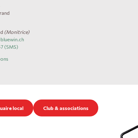
4
rand
ud
(Monitrice)
bluewin.ch
57 (SMS)
ions
aire local
Club & associations