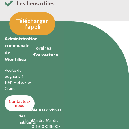
Les liens utiles
Télécharger
l'appli
Administration
communale
Horaires
de
d’ouverture
Montilliez
Route de
Sugnens 4
1041 Poliez-le-
Grand
Contactez-
nous
Contrôle
Greffe
Bourse
A
rchives
des
Lundi
Mardi :
Mardi :
habitants
:
08h00-
08h00-