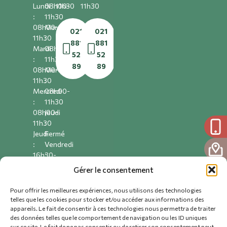
Lundi
08h00-
11h30
11h30
:
11h30
08h00-
Mardi
021
021
11h30
:
881
881
Mardi
08h00-
52
52
:
11h30
89
89
08h00-
Mercredi
11h30
:
Mercredi
08h00-
:
11h30
08h00-
Jeudi
11h30
:
Jeudi
Fermé
:
Vendredi
16h30-
:
19h00
08h00-
Gérer le consentement
Vendredi
11h30
:
Pour offrir les meilleures expériences, nous utilisons des technologies
08h00-
telles que les cookies pour stocker et/ou accéder aux informations des
021
11h30
appareils. Le fait de consentir à ces technologies nous permettra de traiter
881
des données telles que le comportement de navigation ou les ID uniques
49
sur ce site. Le fait de ne pas consentir ou de retirer son consentement peut