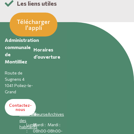
Les liens utiles
Télécharger
l'appli
Administration
communale
Horaires
de
d’ouverture
Montilliez
Route de
Sugnens 4
1041 Poliez-le-
Grand
Contactez-
nous
Contrôle
Greffe
Bourse
A
rchives
des
Lundi
Mardi :
Mardi :
habitants
:
08h00-
08h00-