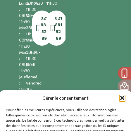
Lundi
08h00-
11h30
11h30
:
11h30
08h00-
Mardi
021
021
11h30
:
881
881
Mardi
08h00-
52
52
:
11h30
89
89
08h00-
Mercredi
11h30
:
Mercredi
08h00-
:
11h30
08h00-
Jeudi
11h30
:
Jeudi
Fermé
:
Vendredi
16h30-
:
19h00
08h00-
Gérer le consentement
Vendredi
11h30
:
Pour offrir les meilleures expériences, nous utilisons des technologies
08h00-
telles que les cookies pour stocker et/ou accéder aux informations des
021
11h30
appareils. Le fait de consentir à ces technologies nous permettra de traiter
881
des données telles que le comportement de navigation ou les ID uniques
49
sur ce site. Le fait de ne pas consentir ou de retirer son consentement peut